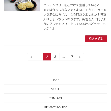
グルテンフリーを心がけて生活しているとラー
メンは食べられないですよね。 しかし、ラーメ
ンを無性に食べたくなる時ありませんか？ 管理
人はしょっちゅうあります。笑 管理人と同じよ
うにグルテンフリーをしているけれどもラーメ
ンが […]
続きを読む
投
«
1
2
3
…
7
»
固
固
固
固
定
定
定
定
稿
ペ
ペ
ペ
ペ
ー
ー
ー
ー
ナ
ジ
ジ
ジ
ジ
TOP
ビ
ゲ
PROFILE
ー
CONTACT
シ
PRIVACY POLICY