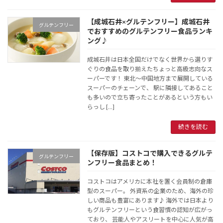
【成城石井×グルテンフリー】成城石井
グルテンフリー
でおすすめのグルテンフリー食品ランキ
ング♪
成城石井は日本全国だけでなく世界から選りす
ぐりの食品を取り揃えたちょっと高級志向なス
ーパーです！ 東北〜中国地方まで展開している
スーパーのチェーンで、 駅に隣接してあること
も多いので立ち寄ったことがあるという方もい
らっし […]
続きを読む
【保存版】コストコで購入できるグルテ
グルテンフリー
ンフリー食品まとめ！
コストコはアメリカに本社を置く会員制の倉庫
型のスーパー。 外資系の企業のため、海外の珍
しい商品も豊富にあります♪ 海外では日本より
もグルテンフリーという食習慣の認知が広がっ
ており、 芸能人やアスリートを中心に人気が高