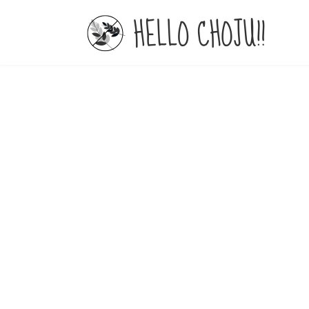
コ
ナ
ン
ビ
テ
ゲ
ン
ー
ツ
シ
へ
ョ
ス
ン
キ
に
ッ
移
プ
動