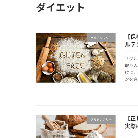
ダイエット
【保
グルテンフリー
ルテ
「グル
取り入
けに、
ンを含
【正
グルテンフリー
実際