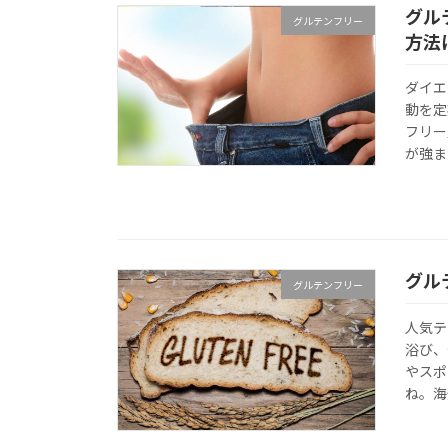
グル
グルテンフリー
方法
ダイエ
動を定
フリー
が強ま
グル
グルテンフリー
人気テ
浴び、
やスポ
ね。海