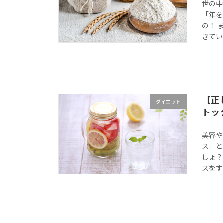
世の中
「年を
の！ 
きてい
【正
ダイエット
トッ
美容や
ス」と
しょ？
スをす