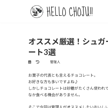
コ
ナ
ン
ビ
テ
ゲ
ン
ー
ツ
シ
へ
ョ
ス
ン
オススメ厳選！シュガ
キ
に
ッ
移
ート3選
プ
動
最
管理人
終
更
お菓子の代表とも言えるチョコレート。
新
日
お好きな方も多いですよね♪
時
しかしチョコレートは砂糖がたくさん使われ
:
なか食べる機会がありません。
そこで今回は管理人がオススメしたいおいし