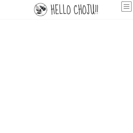
コ
ナ
ン
ビ
テ
ゲ
ン
ー
ツ
シ
へ
ョ
ス
ン
キ
に
ッ
移
プ
動