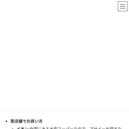
コ
ナ
ン
ビ
テ
ゲ
ン
ー
ツ
シ
アサイーはどこで買える？
へ
ョ
ス
ン
最
管理人
キ
に
終
ッ
移
更
プ
動
アサイーは、最近よく聞く「スーパーフード」ってやつですね。健
新
康心の人やダイエットを意識している人にはおなじみかもしれま
日
時
せん。でも、実際「アサイーってどこで買うの？どうやって食べる
:
の？」って思っている人も多いのでは？今回はアサイーの買い方法
から、おすすめレシピまでご紹介します！
【アサイーはどこで買える？】
アサイーって、実はそんなにどこ
でも売ってるわけじゃないんですよね。でも、探せばちゃんと手に
入ります。
実店舗での買い方
イオン
全国にある大型スーパーなので、アサイーを探すな