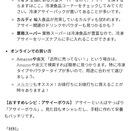
らまずはここ。冷凍食品コーナーをチェックしてみてくだ
さい。冷凍アサイーパックが置いてあることが多いです。
カルディ
輸入食品が充実しているカルディも犹われます。
アサイー関連のドリンクやパウダーも見つかるかも？
業務スーパー
業務スーパーは冷凍食品が豊富なので、冷凍
アサイーをリーズナブルに手に入れることができます。
オンラインでの買い方
Amazon
や
楽天
「近所に売ってない！」という場合は、
Amazon
や
楽天
で検索すれば簡単に見つかります。特に冷凍
タイプやパウダータイプが多いので、用途に合わせて選び
ましょう。
メルカリ
もオススメ！お値打ちにお値打ちに買えることが
時々ありますよ！
【おすすめレシピ：アサイーボウル】
アサイーといえばやっぱり
「アサイーボウル」。見た目もオシャレだし、手軽に作れて栄養
もバッチリです。
「材料」